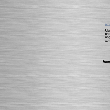
ISO
Übe
und
abg
akt
Hom