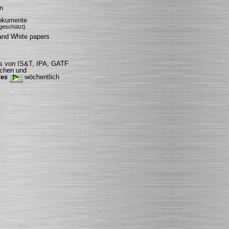
n
okumente
geschützt)
 and White papers
ins von IS&T, IPA, GATF
ichen und
les
wöchentlich