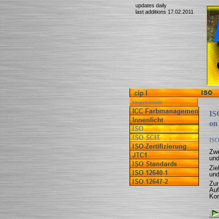
updates daily
last additions 17.02.2011
IS
on
ISO
Zwe
und
Zie
und
Zur
Auf
Kom