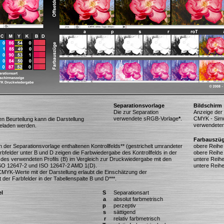
Separationsvorlage
Bildschirm
Die zur Separation
Anzeige der 
verwendete sRGB-Vorlage
*
.
CMYK - Simu
n Beurteilung kann die Darstellung
verwendeten 
eladen werden.
Farbauszü
der Separationsvorlage enthaltenen Kontrollfelds** (gestrichelt umrandeter
obere Reihe
rbfelder unter B und D zeigen die Farbwiedergabe des Kontrollfelds in der
obere Reihe
des verwendeten Profils (B) im Vergleich zur Druckwiedergabe mit den
untere Reih
SO 12647-2 und ISO 12647-2 AMD 1(D).
untere Reih
CMYK-Werte mit der Darstellung erlaubt die Einschätzung der
der Farbfelder in der Tabellenspalte B und D***.
l
S
Separationsart
a
absolut farbmetrisch
p
perzeptiv
s
sättigend
r
relativ farbmetrisch