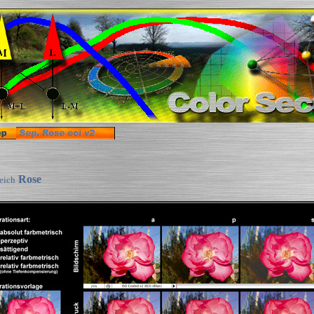
Rose
eich