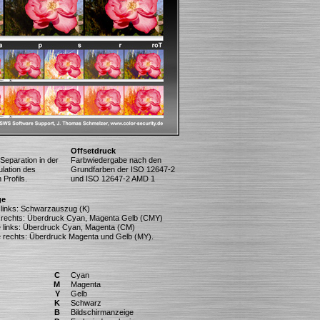
Offsetdruck
Separation in der
Farbwiedergabe nach den
lation des
Grundfarben der ISO 12647-2
Profils.
und ISO 12647-2 AMD 1
ge
 links: Schwarzauszug (K)
 rechts: Überdruck Cyan, Magenta Gelb (CMY)
e links: Überdruck Cyan, Magenta (CM)
e rechts: Überdruck Magenta und Gelb (MY).
C
Cyan
M
Magenta
Y
Gelb
K
Schwarz
B
Bildschirmanzeige