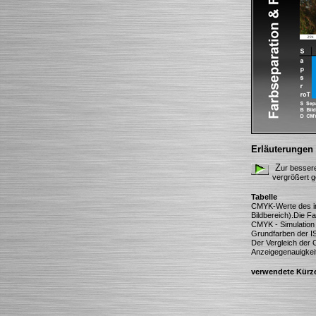
Erläuterungen
Z
ur bessere
vergrößert g
Tabelle
CMYK-Werte des in 
Bildbereich).Die Fa
CMYK - Simulation 
Grundfarben der I
Der Vergleich der 
Anzeigegenauigkeit 
verwendete Kürze